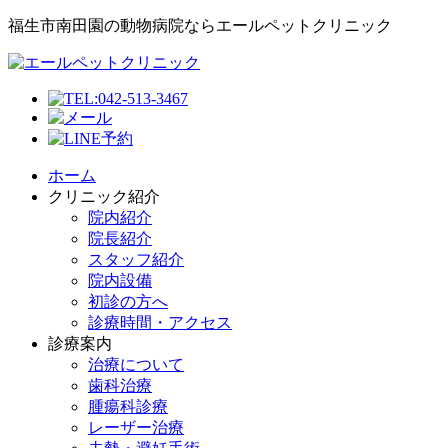
福生市南田園の動物病院ならエールペットクリニック
ホーム
クリニック紹介
院内紹介
院長紹介
スタッフ紹介
院内設備
初診の方へ
診療時間・アクセス
診療案内
治療について
歯科治療
腫瘍科診療
レーザー治療