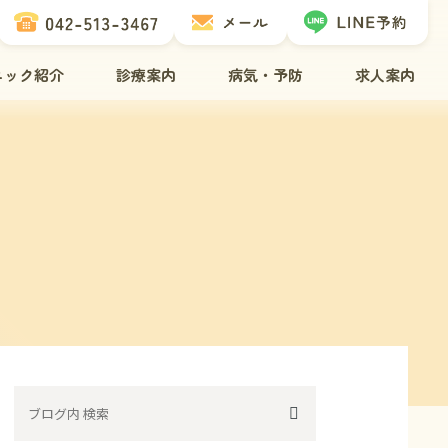
ニック紹介
診療案内
病気・予防
求人案内
介
治療について
ネコちゃんの病気
介
歯科治療
ワンちゃんの病気
フ紹介
腫瘍科診療
ペットドックについて
備
レーザー治療
ワクチンについて
方へ
去勢・避妊手術
ノミ・ダニ予防
間・アクセス
トリミング・ペットホテル
料金