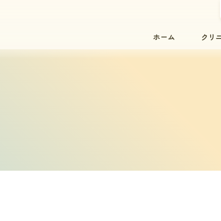
ホーム
クリ
院内紹
院長紹
スタッ
院内設
初診の
診療時