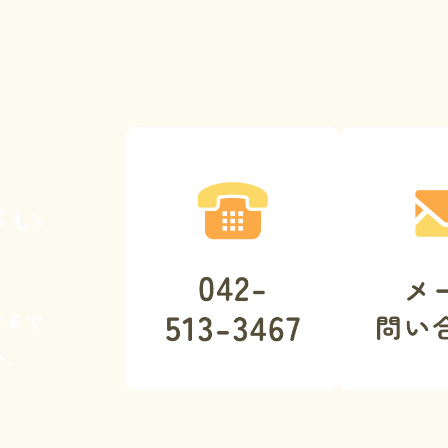
さい
クまで
い。