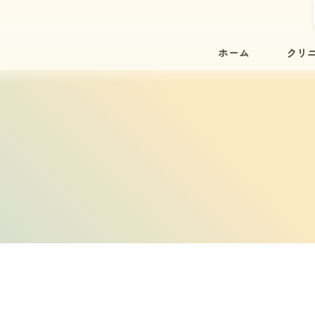
ホーム
クリ
院内紹
院長紹
スタッ
院内設
初診の
診療時