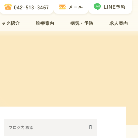
ニック紹介
診療案内
病気・予防
求人案内
介
治療について
ネコちゃんの病気
介
歯科治療
ワンちゃんの病気
フ紹介
腫瘍科診療
ペットドックについて
備
レーザー治療
ワクチンについて
方へ
去勢・避妊手術
ノミ・ダニ予防
間・アクセス
トリミング・ペットホテル
料金