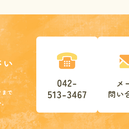
さい
クまで
い。