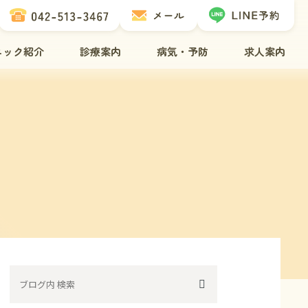
ニック紹介
診療案内
病気・予防
求人案内
介
治療について
ネコちゃんの病気
介
歯科治療
ワンちゃんの病気
フ紹介
腫瘍科診療
ペットドックについて
備
レーザー治療
ワクチンについて
方へ
去勢・避妊手術
ノミ・ダニ予防
間・アクセス
トリミング・ペットホテル
料金