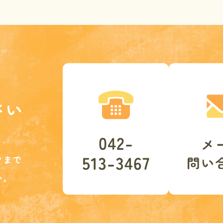
さい
クまで
い。