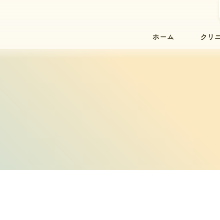
ホーム
クリ
院内紹
院長紹
スタッ
院内設
初診の
診療時